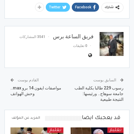
Twitter
Facebook
شارك
فريق الساعة برس
3541 المشاركات
0 تعليقات
السابق بوست
القادم بوست
رسوب 229 طالبا بكلية الطب
مواصفات ايفون 14 برو max..
جامعة سوهاج.. ورئيسها:
وحش الهواتف
النتيجة طبيعية
قد يعجبك ايضا
المزيد عن المؤلف
تعليم
تعليم