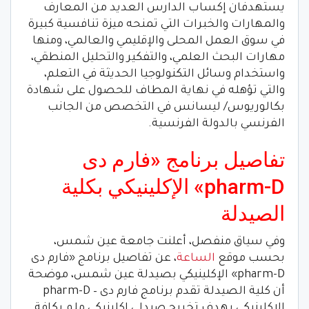
يستهدفان إكساب الدارس العديد من المعارف
والمهارات والخبرات التي تمنحه ميزة تنافسية كبيرة
في سوق العمل المحلى والإقليمي والعالمي، ومنها
مهارات البحث العلمي، والتفكير والتحليل المنطقي،
واستخدام وسائل التكنولوجيا الحديثة في التعلم،
والتي تؤهله في نهاية المطاف للحصول على شهادة
بكالوريوس/ ليسانس في التخصص من الجانب
الفرنسي بالدولة الفرنسية.
تفاصيل برنامج «فارم دى
pharm-D» الإكلينيكي بكلية
الصيدلة
وفي سياق منفصل، أعلنت جامعة عين شمس،
بحسب موقع
الساعة
، عن تفاصيل برنامج «فارم دى
pharm-D» الإكلينيكي بصيدلة عين شمس، موضحة
أن كلية الصيدلة تقدم برنامج فارم دى – pharm-D
الإكلينيكي بهدف تخريج صيدلي إكلينيكي ملم بكافة