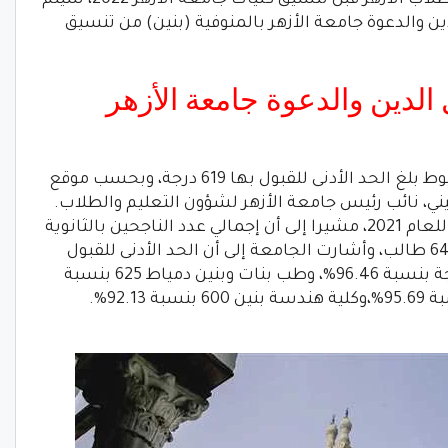
في الثانوية الأزهرية 2021، وللتسهيل على طلاب الأزهر قبل تنسيق كليات جامعة الأزهر 2022، سيتم
والدعوة جامعة الأزهر بالمنوفية (بنين) من تنسيق
الدين والدعوة جامعة الأزهر
لأدنى للقبول بها 619 درجة، وبحسب موقع
ني، نائب رئيس جامعة الأزهر لشؤون التعليم والطلاب.
نتيجة تنسيق القبول بكليات جامعة الأزهر للعام 2021، مشيرا إلى أن إجمالي عدد الناجحين بالثانوية
بلغ 75178 طالبا. تقدم منهم للتنسيق 64075 طالب، وأشارت الجامعة إلى أن الحد الأدنى للقبول
بكليات طب البنين والبنات القاهرة 627 درجة بنسبة 96.46%، وطب بنات وبنين دمياط 625 بنسبة
96.15%. وطب بنين وبنات أسيوط 622 بنسبة 95.69%،وكلية هندسة بنين 600 بنسبة 92.13%.