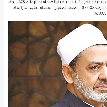
كلية الدراسات الإسلامية والعربية بنات شعبة الصحافة والإعلام 578 درجة،
كلية التجارة بنات القاهرة تخصص عام 460 درجة 73.02% ، معهد معاوني القضاء بكلية الدراسات