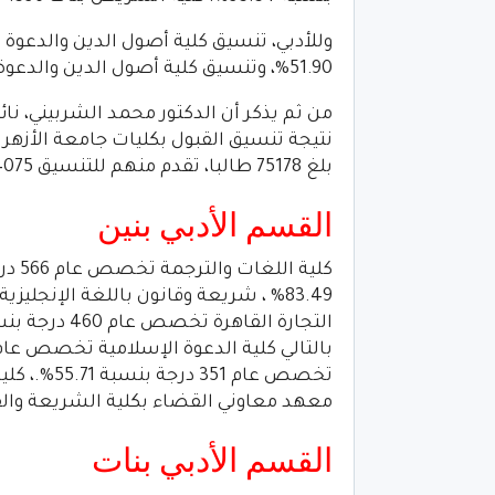
51.90%، وتنسيق كلية أصول الدين والدعوة شبين الكوم تخصص عام انتساب 318 درجة 50.48%.
من ثم يذكر أن الدكتور محمد الشربيني، نا
بلغ 75178 طالبا، تقدم منهم للتنسيق 64075 طالب.
القسم الأدبي بنين
معهد معاوني القضاء بكلية الشريعة والقانون بالقاهرة 332
القسم الأدبي بنات