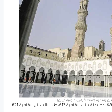
ن والدعوة جامعة الأزهر بالمنوفية. (بنين)
وكلية صيدلة بنين القاهرة 613 بنسبة 94.31%، وصيدلة بنات القاهرة 617، طب الأسنان القاهرة 621