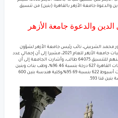
والدعوة جامعة الأزهر بالقاهرة (بنين) من تنسيق
الدين والدعوة جامعة الأزهر
ور محمد الشربيني، نائب رئيس جامعة الأزهر لشؤون
التعليم والطلاب. نتيجة تنسيق القبول بكليات جامعة الأزهر للعام 2021، مشيرا إلى أن إجمالي عدد
الناجحين بالثانوية بلغ 75178 طالبا. تقدم منهم للتنسيق 64075 طالب، وأشارت الجامعة إلى أن
الحد الأدنى للقبول بكليات طب البنين والبنات القاهرة 627 درجة بنسبة 96.46%، وطب بنات وبنين
دمياط 625 بنسبة 96.15%. وطب بنين وبنات أسيوط 622 بنسبة 95.69%،وكلية هندسة بنين 600