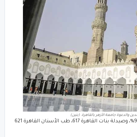
ن والدعوة جامعة الأزهر بالقاهرة. (بنين)
وكلية صيدلة بنين القاهرة 613 بنسبة 94.31%، وصيدلة بنات القاهرة 617، طب الأسنان القاهرة 621