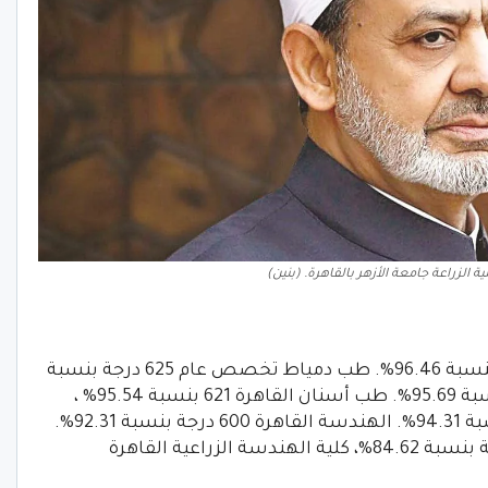
الزراعة جامعة الأزهر بالقاهرة. (بنين)
كلية طب القاهرة تخصص عام 627 درجة بنسبة 96.46%. طب دمياط تخصص عام 625 درجة بنسبة
96.15%، طب أسيوط تخصص عام 622 بنسبة 95.69%. طب أسنان القاهرة 621 بنسبة 95.54% ،
صيدلة القاهرة تخصص عام 613 درجة بنسبة 94.31%. الهندسة القاهرة 600 درجة بنسبة 92.31%.
كلية العلوم القاهرة تخصص عام 550 درجة بنسبة 84.62%، كلية الهندسة الزراعية القاهرة