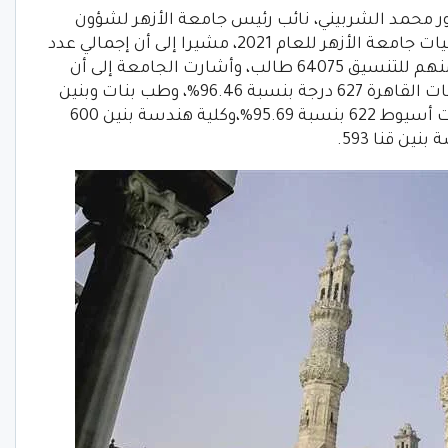
ور محمد الشربيني، نائب رئيس جامعة الأزهر لشؤون
التعليم والطلاب. نتيجة تنسيق القبول بكليات جامعة الأزهر للعام 2021، مشيرا إلى أن إجمالي عدد
الناجحين بالثانوية بلغ 75178 طالبا. تقدم منهم للتنسيق 64075 طالب، وأشارت الجامعة إلى أن
الحد الأدنى للقبول بكليات طب البنين والبنات القاهرة 627 درجة بنسبة 96.46%، وطب بنات وبنين
دمياط 625 بنسبة 96.15%. وطب بنين وبنات أسيوط 622 بنسبة 95.69%،وكلية هندسة بنين 600