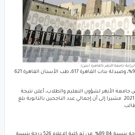
راعة جامعة الأزهر بالقاهرة (بنين)
وكلية صيدلة بنين القاهرة 613 بنسبة 94.31%، وصيدلة بنات القاهرة 617، طب الأسنان القاهرة 621
س جامعة الأزهر لشؤون التعليم والطلاب، أعلن نتيجة
تنسيق القبول بكليات جامعة الأزهر للعام 2021. مشيرا إلى أن إجمالي عدد الناجحين بالثانوية بلغ
كلية اللغات والترجمة تخصص عام 566 درجة بنسبة 89.84%. من ثم كلية الإعلام 526 درجة بنسبة