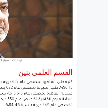
توقعات تنسيق كلية 
القسم العلمي بنين
تخصص عام 549 درجة بنسبة 84.46%.