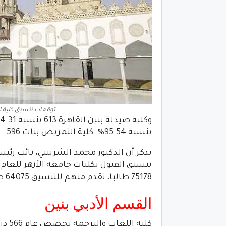
توقعات تنسيق كلية الز
بنسبة 95.54%. كلية التمريض بنات 596.
يذكر أن الدكتور محمد الشربيني، نائب رئي
75178 طالبا، تقدم منهم للتنسيق 64075 طالب.
القسم الأدبي بنين