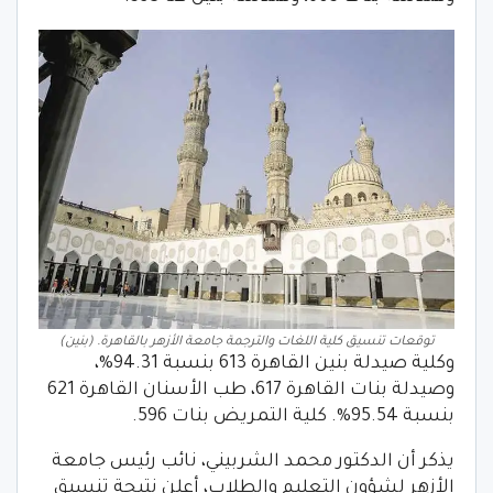
توقعات تنسيق كلية اللغات والترجمة جامعة الأزهر بالقاهرة. (بنين)
وكلية صيدلة بنين القاهرة 613 بنسبة 94.31%،
وصيدلة بنات القاهرة 617، طب الأسنان القاهرة 621
بنسبة 95.54%. كلية التمريض بنات 596.
يذكر أن الدكتور محمد الشربيني، نائب رئيس جامعة
الأزهر لشؤون التعليم والطلاب، أعلن نتيجة تنسيق