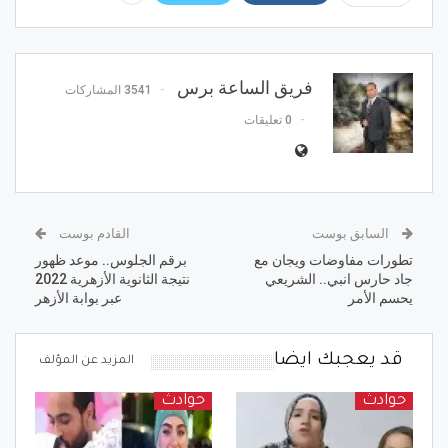
فريق الساعة برس
3541 المشاركات
0 تعليقات
السابق بوست
القادم بوست
تطورات مفاوضات ويجان مع
برقم الجلوس.. موعد ظهور
جاد حارس انبي.. الشريعي
نتيجة الثانوية الأزهرية 2022
يحسم الأمر
عبر بوابة الأزهر
قد يعجبك ايضا
المزيد عن المؤلف
حوادث
حوادث