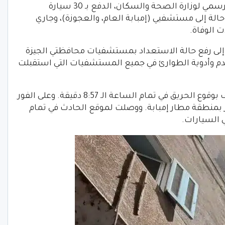
وأكد الدكتور حسام عبدالغفار المتحدث الرسمي لوزارة الصحة والسكان، الدفع بـ 30 سيارة
سعاف لموقع حادث الحريق. وتم نقل 55 حالة إلى مستشفيي (إمبابة العام، والعجوزة)، وجاري
 الوفاة.
إلى رفع حالة الاستعداد بمستشفيات محافظتي الجيزة
الدم وأدوية الطوارئ في جميع المستشفيات التي استقبلت
ونوه «عبدالغفار» إلى أنه تم إبلاغ الإسعاف بوقوع الحريق في تمام الساعة الـ 8:57 دقيقة. وعلى الفور
بمنطقة مطار إمبابة. ووصلت لموقع الحادث في تمام