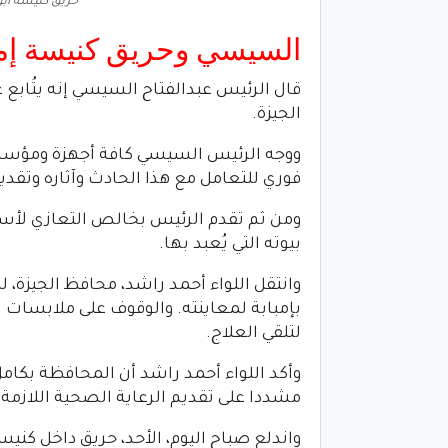
حريق كنيسة ابو
السيسي وحريق كنيسة إمب
قال الرئيس عبدالفتاح السيسي إنه يتُابع
الجيزة.
ووجه الرئيس السيسي كافة أجهزة ومؤسسات
فوري للتعامل مع هذا الحادث وآثاره وتقدي
ومن ثم تقدم الرئيس بخالص التعازي لأسر ا
بيوته التي يُعبد بها.
وانتقل اللواء أحمد راشد، محافظ الجيزة، 
بإمبابة لمعاينته. والوقوف على ملابسات
لتلقي العلاج.
وأكد اللواء أحمد راشد أن المحافظة بكام
مشددا على تقديم الرعاية الصحية اللازمة
واندلع صباح اليوم، الأحد، حريق داخل كني