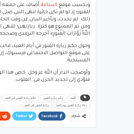
وبحسب موقع
الساعة
أضاف علي جمعة أن. 
للقبور؛ إذ لو لم تكن جائزة لنهى النبي صلى 
ذلك. لم يحدث، وتأخير البيان عن وقت الحاج
ومن ثم الممنوع هو كثرة. زيارتهن؛ للنهي ال
اللهُ زَوَّارَاتِ الْقُبُورِ» أخرجه الترمذي وص
وحول حكم زيارة القبور في أيام العيد، قال
على موقع التواصل الاجتماعي فيسبوك، إن. ز
المستحبة.
وأوضحت الدار أن الله عز وجل. خص هذا الوق
فتؤدي إلى تجديد الحزن في. القلوب.
العيد
حكم زيارة القبور
حكم زيارة القبور في العيد
دعاء زيارة القبور يوم العيد
زيارة القبور في العيد
t
Twitter
Facebook
شارك