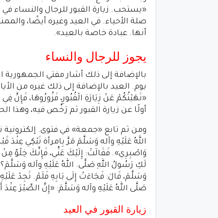
«يستحب. زيارة القبور للرجال والنساء في 
صلة الأحياء. في العيد وغيره أيضًا، والممنو
أنها. عبادة خاصة بالعيد».
يجوز للرجال والنساء
بالإضافة إلى ذلك أشار مفتي الجمهورية الأ
يوم. العيد بالإضافة إلى ذلك غيره من الأيام
«نَهَيْتُكُمْ عَنْ زِيَارَةِ الْقُبُورِ، فَزُورُوهَا، فَإ
أولًا عن زيارة القبور ثم رَخَّص فيه، وهذا 
ومن ثم تابع «جمعة» في فتوى. إلكترونية نشرتها
اللهُ عَلَيْهِ وآله وَسَلَّمَ مَرَّ بِامرأة تَبْكِي عِنْ
وَاصْبِرِي». فَقَالَتْ: إِلَيْكَ عَنِّي، فَإِنَّكَ خِلْوٌ مِن
لَكِ رَسُولُ اللهِ صَلَّى. اللهُ عَلَيْهِ وآله وَسَلَّمَ؟ قَا
وَسَلَّمَ، قَالَ: فَجَاءَتْ إِلَى بَابِهِ فَلَمْ. تَجِدْ عَلَيْهِ 
صَلَّى اللهُ عَلَيْهِ وآله وَسَلَّمَ: «إِنَّ الصَّبْرَ 
زيارة القبور في العيد