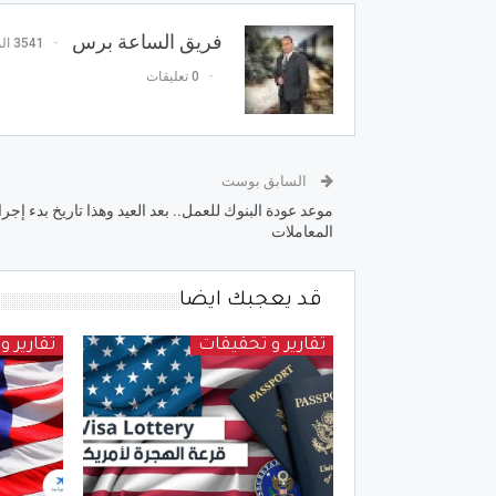
فريق الساعة برس
3541 المشاركات
0 تعليقات
السابق بوست
موعد عودة البنوك للعمل.. بعد العيد وهذا تاريخ بدء إجرا
المعاملات
قد يعجبك ايضا
تقارير و تحقيقات
تقارير 