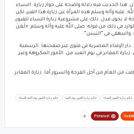
هذا الحديث فيه دلالة واضحة على جواز زيارة. النساء
الله. عليه وآله وسلم هذه المرأة عن زيارة هذا القبر، لكن
ة لا يجوز، فدل. ذلك على مشروعية زيارة النساء للقبور،
وارد في ذلك من قوله. صلى الله عليه وآله وسلم: «لَعَنَ
ححه. والبيهقي في “السنن”.
ت. دار الإفتاء المصرية في فتوى عبر صفحتها. الرسمية
يارة المقابر في يوم العيد من. الأمور المكروهة وغير
ت من العام من أجل الفرحة والسرور أما. زيارة المقابر
حكم زيارة القبور للنساء
حكم زيارة القبور يوم العيد
حكم زيارة القبور يوم العيد للنساء
Pinterest
ReddI