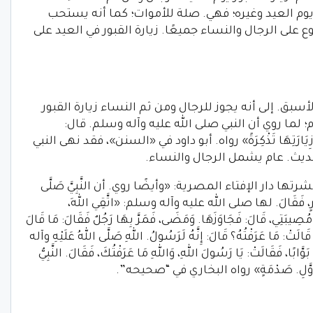
يوم العيد وغيره؛ فهي. صلة للأموات؛ كما أنه يستحب
ع على الرجال والنساء جميعًا. زيارة القبور في العيد على
سبق. إلى أنه يجوز للرجال ومن ثم النساء زيارة القبور
؛ لما روي أن النبي صلى الله عليه وآله وسلم. قال:
ِنَّ فِي زِيَارَتِهَا تَذْكِرَةً» رواه. أبو داود في «السنن»، فقد نهى النبي
الحديث. عام يشمل الرجال والنساء.
 دار الإفتاء المصرية: «وأيضًا روي. أن النَّبِيَّ صَلَّى
دَ قَبْرٍ، فَقَالَ. لها صلى الله عليه وآله وسلم: «اتَّقِي اللهَ،
ْ مُصِيبَتِي، قَالَ: فَجَاوَزَهَا. وَمَضَى، فَمَرَّ بِهَا رَجُلٌ فَقَالَ: مَا قَالَ
لَتْ: مَا عَرَفْتُهُ؟ قَالَ: إِنَّهُ لَرَسُولُ. اللهِ صَلَّى اللهُ عَلَيْهِ وآله
بَوَّابًا، فَقَالَتْ: يَا رَسُولَ اللهِ، وَاللهِ مَا عَرَفْتُكَ، فَقَالَ. النَّبِيُّ
عِنْدَ أَوَّلِ. صَدْمَةٍ» رواه البخاري في “صحيحه”.