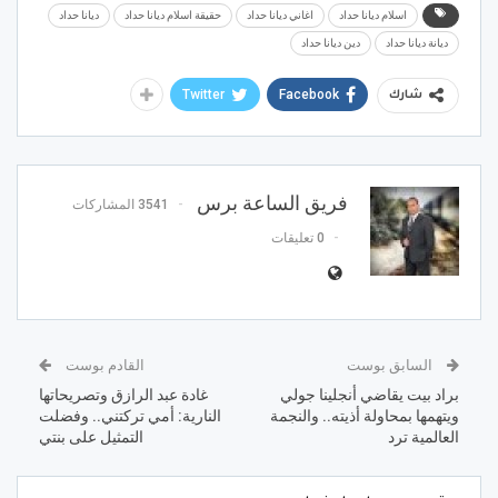
اسلام ديانا حداد
اغاني ديانا حداد
حقيقة اسلام ديانا حداد
ديانا حداد
ديانة ديانا حداد
دين ديانا حداد
Twitter
Facebook
شارك
فريق الساعة برس
3541 المشاركات
0 تعليقات
السابق بوست
القادم بوست
براد بيت يقاضي أنجلينا جولي
غادة عبد الرازق وتصريحاتها
ويتهمها بمحاولة أذيته.. والنجمة
النارية: أمي تركتني.. وفضلت
العالمية ترد
التمثيل على بنتي