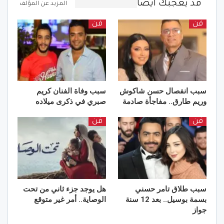
قد يعجبك ايضا
المزيد عن المؤلف
فن
فن
سبب انفصال حسن شاكوش
سبب وفاة الفنان كريم
وريم طارق.. مفاجأة صادمة
صبري في ذكرى ميلاده
فن
فن
سبب طلاق تامر حسني
هل يوجد جزء ثاني من تحت
بسمة بوسيل.. بعد 12 سنة
الوصاية.. أمر غير متوقع
جواز