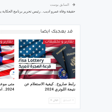
السابق بوست
حقيقة وفاة عمرو اديب.. رئيس تحرير برنامج الحكاية ي
قد يعجبك ايضا
تقارير و تحقيقات
تقارير 
رابط صاروخ.. كيفية الاستعلام عن
متى موعد 
نتيجة اللوتري 2024
2024.. استعد للهجرة لأمريكا
السابق
التالي