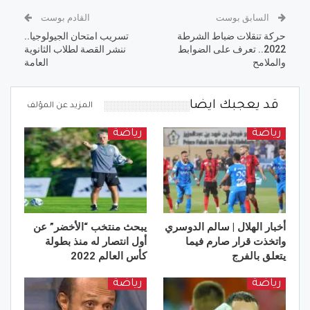
السابق بوست
القادم بوست
حركة تنقلات ضباط الشرطة
تسريب امتحان الجيولوجيا..
2022.. تعرف على الضوابط
ننشر القصة لطلاب الثانوية
والملامح
العامة
قد يعجبك ايضا
المزيد عن المؤلف
رياضة
رياضة
أخبار الهلال | سالم الدوسري
يبحث منتخب “الأخضر” عن
واتخذت قرار صارم فيما
أول انتصار له منذ بطولة
يتعلق بالفرج
كأس العالم 2022
رياضة
رياضة