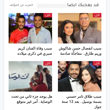
قد يعجبك ايضا
المزيد عن المؤلف
فن
فن
سبب انفصال حسن شاكوش
سبب وفاة الفنان كريم
وريم طارق.. مفاجأة صادمة
صبري في ذكرى ميلاده
فن
فن
سبب طلاق تامر حسني
هل يوجد جزء ثاني من تحت
بسمة بوسيل.. بعد 12 سنة
الوصاية.. أمر غير متوقع
جواز