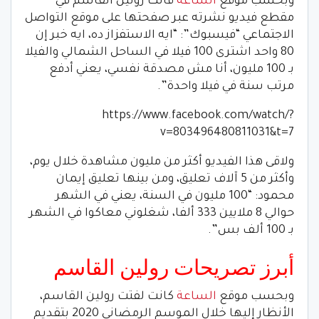
وبحسب موقع
الساعة
قالت رولين القاسم في
مقطع فيديو نشرته عبر صفحتها على موقع التواصل
الاجتماعي “فيسبوك”: “ايه الاستفزاز ده، ايه خبر إن
80 واحد اشترى 100 فيلا في الساحل الشمالي والفيلا
بـ 100 مليون، أنا مش مصدقة نفسي، يعني أدفع
مرتب سنة في فيلا واحدة”.
https://www.facebook.com/watch/?
v=803496480811031&t=7
ولاقى هذا الفيديو أكثر من مليون مشاهدة خلال يوم،
وأكثر من 5 آلاف تعليق، ومن بينها تعليق إيمان
محمود: “100 مليون في السنة، يعني في الشهر
حوالي 8 ملايين 333 ألفا، شغلوني معاكوا في الشهر
بـ 100 ألف بس”.
أبرز تصريحات رولين القاسم
وبحسب موقع
الساعة
كانت لفتت رولين القاسم،
الأنظار إليها خلال الموسم الرمضاني 2020 بتقديم