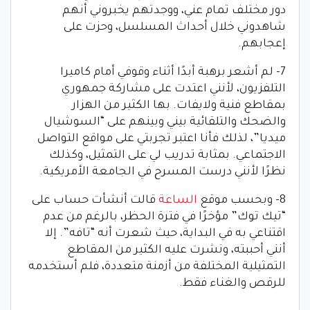
دور مختلف تمام عني، ووجدتهم يخبروني أنهم
شاهدوني خلال أحداث المسلسل، وحزت على
إعجابهم.
7- لم أشعر برهبة أبدًا أثناء وقوفي أمام كاميرا
التلفزيون، لأنني اعتدت على مشاركة جمهوري
بمقاطع فنية ولايفات. بها الكثير من الهزار
والضحك والتلقائية بيني وبينهم على “السوشيال
ميديا”، لذلك فأنا اعتبر تجربتي على مواقع التواصل
الاجتماعي. بمثابة تدريب لي على التمثيل، وكذلك
نظرًا لأنني درست المسرح في الجامعة الأمريكية.
8- وبحسب موقع
الساعة
قالت أنشأت حساب على
“تيك توك” مؤخرًا في فترة الحظر، بالرغم من عدم
اقتناعي به في البداية، حيث شعرت أنه “تافه”. إلا
أنني أحببته، ونشرت عليه الكثير من المقاطع
التمثيلية المختلفة من أزمنة متعددة، فلم أستخدمه
للرقص والغناء فقط.