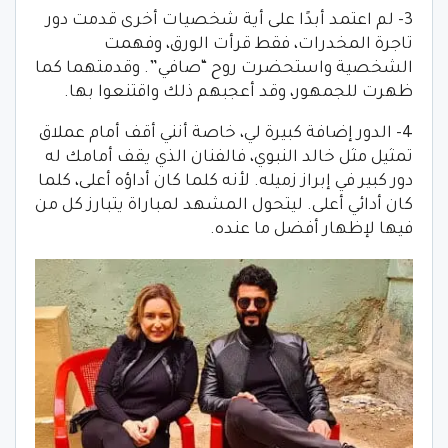
3- لم اعتمد أبدًا على أية شخصيات أخرى قدمت دور
تاجرة المخدرات، فقط قرأت الورق، وفهمت
الشخصية واستحضرت روح “صافي”. وقدمتهما كما
ظهرت للجمهور، وقد أعجبهم ذلك واقتنعوا بها.
4- الدور إضافة كبيرة لي، خاصة أنني أقف أمام عملاق
تمثيل مثل خالد النبوي، فالفنان الذي يقف أمامك له
دور كبير في إبراز زميله. لأنه كلما كان أداؤه أعلى، كلما
كان أدائي أعلى. ليتحول المشهد لمباراة يتبارز كل من
فيها لإظهار أفضل ما عنده.