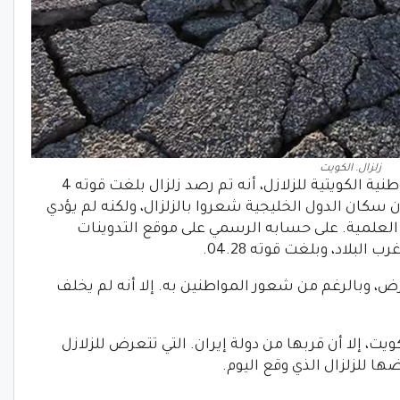
زلزال. الكويت
وفي فجر اليوم السبت، كشفت الشبكة الوطنية الكويتية للزلازل، أنه تم رصد زلزال بلغت قوته 4
سكان الدول الخليجية شعروا بالزلزال، ولكنه لم يؤدي
 العلمية. على حسابه الرسمي على موقع التدوينات
البلاد، وبلغت قوته 04.28.
كيلو من باطن الأرض، وبالرغم من شعور المواطنين به. إلا أنه لم يخلف
ويت، إلا أن قربها من دولة إيران. التي تتعرض للزلازل
ها للزلزال الذي وقع اليوم.