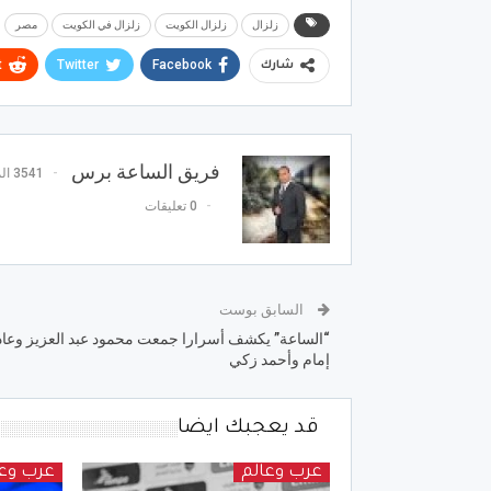
زلزال
زلزال الكويت
زلزال في الكويت
مصر
t
Twitter
Facebook
شارك
فريق الساعة برس
3541 المشاركات
0 تعليقات
السابق بوست
“الساعة” يكشف أسرارا جمعت محمود عبد العزيز وعا
إمام وأحمد زكي
قد يعجبك ايضا
عرب وعالم
عرب وعا