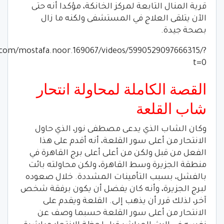
قرية المنال التابعة لمركز الخانكة، مؤكدا أنه حتى
الآن يتلقى العلاج في المستشفى ولكنه ما زال
بصحة جيدة.
.com/mostafa.noor.169067/videos/5990529097666315/?
t=0
القصة الكاملة لمحاولة انتحار
شاب القلعة
وكان الشاب الذي يدعى مصطفى نور، الذي حاول
الانتحار من أعلى سور القلعة، أنه أقدم على هذا
الفعل من قبل ولكن من أعلى أعلى برج القاهرة في
منطقة الجزيرة وسط القاهرة، ولكن محاولته بائت
بالفشل، بسبب التأمينات المشددة. خلال صعوده
لبرج الجزيرة، وأنه كان يفضل أن يكون برفقة شخص
آخر، لذلك قرر أن يذهب إلى. القلعة ويقدم على
الانتحار من أعلى سور القلعة حسبما وصف عن