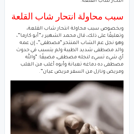
انتحار شاب القلعة.
سبب محاولة انتحار شاب القلعة
وبخصوص سبب محاولة انتحار شاب القلعة،
وتعليقًا على ذلك، قال محمد الشهير بـ”أبو كارما”،
وهو نجل عم الشاب المنتحر “مصطفى”، إن عمه
والد مصطفى شديد الطيبة ولم يتسبب في حدوث
أي شيء تسيء لنجله مصطفى، مضيفًا: “والله
مصطفى ده دماغه تعبانة وأبوه أغلب من الغلب
ومريض ونازل من السفر مريض عيان”.