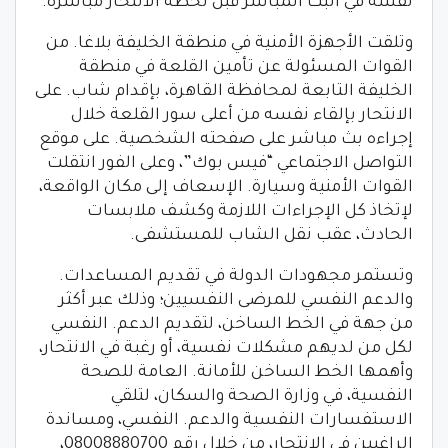
نفسه في البث المباشر قبل لحظة الانتحار مباشرة.
وتلقت الأجهزة الأمنية في منطقة الخليفة بلاغا. من
القوات المسئولة عن تأمين القلعة في منطقة
الخليفة التابعة لمحافظة القاهرة، بإقدام شاب. على
الانتحار بإلقاء نفسه من أعلى سور القلعة خلال
إجراءه بث مباشر على صفحته الشخصية. على موقع
التواصل الاجتماعي “فيس بوك”، وعلى الفور انتقلت
القوات الأمنية وسيارة. الإسعاف إلى مكان الواقعة،
لإتخاذ كل الإجراءات اللازمة وكشف ملابسات
الحادث، عقب نقل الشاب للمستشفى.
وتستمر مجهودات الدولة في تقديم المساعدات.
والدعم النفسي للمرضى النفسيين؛ وذلك عبر أكثر
من جهة في الخط الساخن، لتقديم الدعم. النفسي
لكل من لديهم مشكلات نفسية، أو رغبة في الانتحار،
وأهمها الخط الساخن للأمانة. العامة للصحة
النفسية، في وزارة الصحة والسكان، لتلقي
الاستفسارات النفسية والدعم. النفسي، ومساندة
الراغبين في الانتحار، من خلال رقم 08008880700،