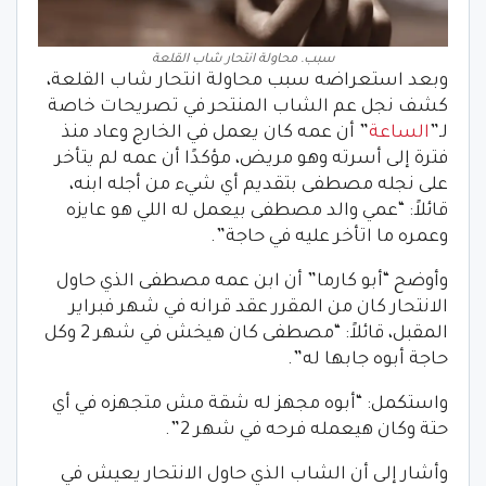
سبب. محاولة انتحار شاب القلعة
وبعد استعراضه سبب محاولة انتحار شاب القلعة،
كشف نجل عم الشاب المنتحر في تصريحات خاصة
لـ”
الساعة
” أن عمه كان يعمل في الخارج وعاد منذ
فترة إلى أسرته وهو مريض، مؤكدًا أن عمه لم يتأخر
على نجله مصطفى بتقديم أي شيء من أجله ابنه،
قائلاً: “عمي والد مصطفى بيعمل له اللي هو عايزه
وعمره ما اتأخر عليه في حاجة”.
وأوضح “أبو كارما” أن ابن عمه مصطفى الذي حاول
الانتحار كان من المقرر عقد قرانه في شهر فبراير
المقبل، قائلاً: “مصطفى كان هيخش في شهر 2 وكل
حاجة أبوه جابها له”.
واستكمل: “أبوه مجهز له شقة مش متجهزه في أي
حتة وكان هيعمله فرحه في شهر 2”.
وأشار إلى أن الشاب الذي حاول الانتحار يعيش في