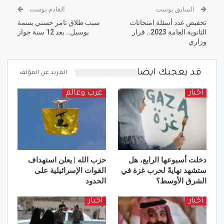
السابق بوست
القادم بوست
تخفيض عدد أسئلة امتحانات
سبب طلاق تامر حسني بسمة
الثانوية العامة 2023.. قرار
بوسيل.. بعد 12 سنة جواز
وزاري
قد يعجبك ايضا
المزيد عن المؤلف
أخبار
عرب وعالم
دخلت أسبوعها الرابع، هل
حزب الله | يعلن استهداف
ستشهد نهايةً لحرب غزة في
القوات الإسرائيلية على
الشرق الأوسط؟
الحدود
أخبار
أخبار