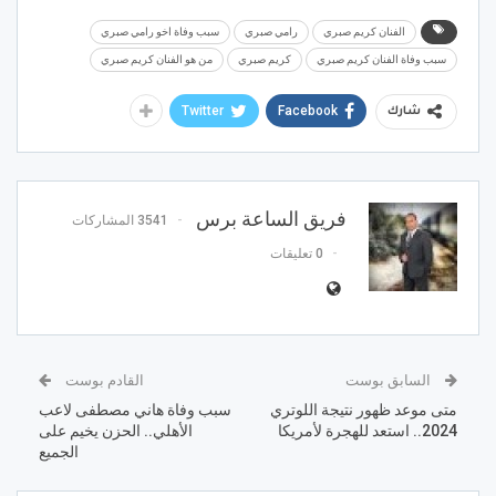
الفنان كريم صبري
رامي صبري
سبب وفاة اخو رامي صبري
سبب وفاة الفنان كريم صبري
كريم صبري
من هو الفنان كريم صبري
Twitter
Facebook
شارك
فريق الساعة برس
3541 المشاركات
0 تعليقات
السابق بوست
القادم بوست
متى موعد ظهور نتيجة اللوتري
سبب وفاة هاني مصطفى لاعب
2024.. استعد للهجرة لأمريكا
الأهلي.. الحزن يخيم على
الجميع