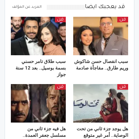
قد يعجبك ايضا
المزيد عن المؤلف
فن
فن
سبب انفصال حسن شاكوش
سبب طلاق تامر حسني
وريم طارق.. مفاجأة صادمة
بسمة بوسيل.. بعد 12 سنة
جواز
فن
فن
هل يوجد جزء ثاني من تحت
هل فيه جزء ثاني من
الوصاية.. أمر غير متوقع
مسلسل جعفر العمدة..