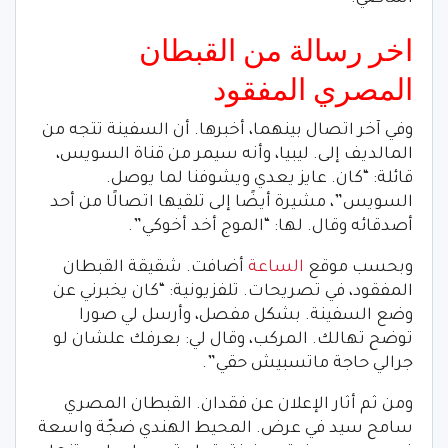
اخر رسالة من القبطان
المصري المفقود
وفي آخر اتصال بينهما، أخبرها. أن السفينة تتجه من
المالديف إلى. ليبيا، وأنه سيمر من قناة السويس،
قائلة: “كان. عايز يعدي ويشوفنا لما يوصل.
السويس”، مشيرة أيضًا إلى تلقيها اتصالًا من أحد
أصدقائه وقال. لها: “الموج أخد أخوكي”.
وبحسب موقع
الساعة
أضافت. شقيقة القبطان
المفقود، في تصريحات. تلفزيونية: “كان يخبرني عن
وضع السفينة. بشكل مفصل، وأرسل لي صورا
توضح تهالك. المركب، وقال لي: بعرفك علشان لو
جرالي حاجة ماتسبيش حقي”.
ومن ثم أثار الإعلان عن فقدان. القبطان المصري
سامح سيد في عرض. المحيط الهندي ضجّة واسعة