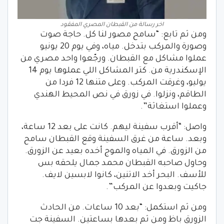
اخر رسالة من القبطان المصري المفقود
ومن ثم تابع: “سامح مصور لنا كل. حاجة صوت
وصورة والمركب بتدخل. مياه، وفي يوم 20 يونيو
عملوا مشاكل مع القبطان. ورجّعوا واحد مصري من
الإسكندرية من. كتر المشاكل اللي عملوها يوم 14
يوليو، وغرقت المركب. وعلى متنها 12 فردا من
الطاقم، ونزلوا. في زورق في نص المحيط الهندي
وعملوا استغاثة”.
واصل: “أقرب سفينة ليهم. كانت على بعد 12 ساعة،
وبعد. ساعة من غرق السفينة وقع القبطان سامح
من الزورق. في المياه والموج أخده بعيد عن الزورق.
وحاول صاحبه القبطان محمد جمال يلحقه بس
للأسف. البحر أخد الاتنين، كانوا لابسين لايف.
جاكيت وبعدوا عن المركب”.
ومن ثم استكمل: “بعد 10 ساعات. من الحادث
الزورق باظ ومن ثم بعدها بساعتين. السفينة جت