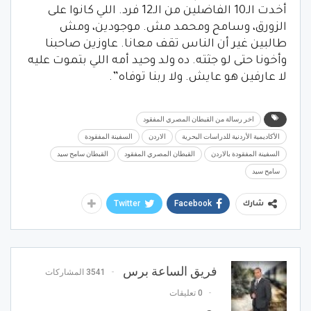
أخدت الـ10 الفاضلين من الـ12 فرد. اللي كانوا على
الزورق، وسامح ومحمد مش. موجودين، ومش
طالبين غير أن الناس تقف معانا. عاوزين صاحبنا
وأخونا حتى لو جثته. ده ولد وحيد أمه اللي بتموت عليه
لا عارفين هو عايش. ولا ربنا توفاه”.
اخر رسالة من القبطان المصري المفقود
الأكاديمية الأردنية للدراسات البحرية
الاردن
السفينة المفقودة
السفينة المفقودة بالاردن
القبطان المصري المفقود
القبطان سامح سيد
سامح سيد
Twitter
Facebook
شارك
فريق الساعة برس
3541 المشاركات
0 تعليقات