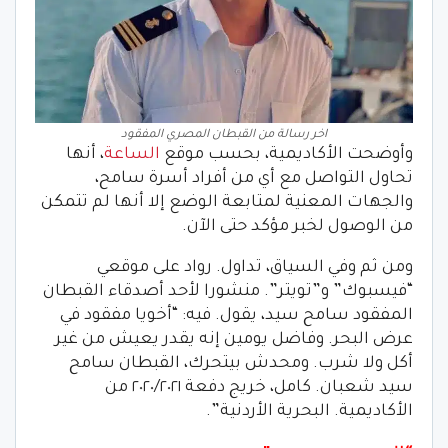
اخر رسالة من القبطان المصري المفقود
وأوضحت الأكاديمية، بحسب موقع
الساعة
، أنها
تحاول التواصل مع أي من أفراد أسرة سامح،
والجهات المعنية لمتابعة الوضع إلا أنها لم تتمكن
من الوصول لخبر مؤكد حتى الآن.
ومن ثم وفي السياق، تداول. رواد على موقعي
“فيسبوك” و”تويتر”. منشورا لأحد أصدقاء القبطان
المفقود سامح سيد، يقول. فيه: “أخويا مفقود في
عرض البحر. وفاضل يومين إنه يقدر يعيش من غير
أكل ولا شرب. ومحدش بيتحرك، القبطان سامح
سيد شعبان. كامل، خريج دفعة ٢٠٢٠/٢٠٢١ من
الأكاديمية. البحرية الأردنية”.