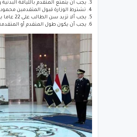
3. يجب أن يتمتع المتقدم باللياقة البدنية وتمن ثم كون صحته جيدة وأن يتخطى الاختبارات.
4. تشترط الوزارة قبول المتقدمين محمودي السيرة ومن ثم السمعة الطيبة.
5. يجب ألا تزيد سن الطالب على 22 عاما يتمها في أكتوبر المقبل.
6. يجب أن يكون طول المتقدم أو المتقدمة 170 و165 للذكور كحد أدنى.