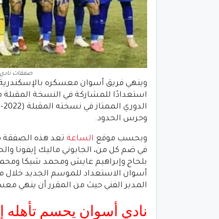
صفقات نادي أس
وينهي فريق أسوان معسكره بالإسكندرية الي
استعدادًا للمشاركة في النسخة المقبلة م
وحرس الحدود.
وبحسب موقع
الساعة
تعد هذه الصفقة هي
في ضم كل من، الجابوني ماليك إيفونا وا
بلحاج وإبراهيم عايش ومحمد شيكا ومحمد
أسوان الاستعداد للموسم الجديد خلال مع
المدير الفني حيث من المقرر أن ينهي معسك
نادي أسوان يحسم تأهله إ