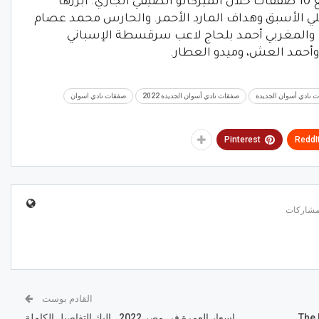
وكان نادي أسوان، نجح في إبرام التعاقد مع 10 صفقات خلال الميركاتو الصيفي الجاري. أبرزها
أهلي الأسبق وهداف المارد الأحمر. والحارس محمد عصام
ة. والمغربي أحمد بلحاج لاعب سرقسطة الإسباني
أحمد العش، وميدو العطار.
 نادي أسوان الجديدة
صفقات نادي أسوان الجديدة 2022
صفقات نادي اسوان
Pinterest
ReddI
القادم بوست
اسعار العمرة في مصر 2022.. إليك التفاصيل الكاملة