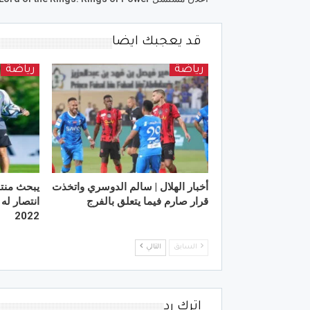
قد يعجبك ايضا
رياضة
رياضة
أخبار الهلال | سالم الدوسري واتخذت
يبحث منت
قرار صارم فيما يتعلق بالفرج
انتصار له
2022
السابق
التالي
اترك رد