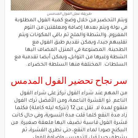
طريقة عمل الفول المدمس
ويتم التحضير من خلال وضع كمية الفول المطلوبة
في بولة ويتم بعدها إضافة ومعلقتين من الثوم
المفروم. والشطة والملح ثم باقي المكونات ويتم
تقليبهم جيدا، ويمكن تقديم طبق الفول مع
الطحينة. المصنوعة في المنزل المضاف اليها
الشطة وغيرها من التوابل، ويمكن أيضا تقدمية مع
السلطات. المختلفة منها السلطة الخضراء.
سر نجاح تحضير الفول المدمس
من المهم عند شراء الفول نركز على شراء الفول
الناعم. ذو القشرة الناعمة، ومن الأفضل ترك الفول
منقوع لمدة لا. تقل عن 12 (نتركه ليله كاملة) فكلما
زاد مدة النقع كلما قلت مدة التسوية، وفي حال كانت
قشرة الفول قاسية نضيف اليها ملعقة صغيرة. من
البيكنج صودا لماء النقع، حتي تطري القشرة، ثم
يشطف جيدا قبل التدميس، وإضافة الفول.