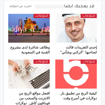
قد يعجبك ايضا
المزيد عن المؤلف
منوعات
منوعات
إحدى التغريدات قالت
وظائف شاغرة لدى مشروع
لصاحبها: “اتركني وشأني”.
القدية في السعودية
منوعات
منوعات
كيفية الربح من تطبيق باز..
افضل مواقع الربح من
دولارات في أسرع وقت
الانترنت والسحب من
فودافون كاش.. دولارات