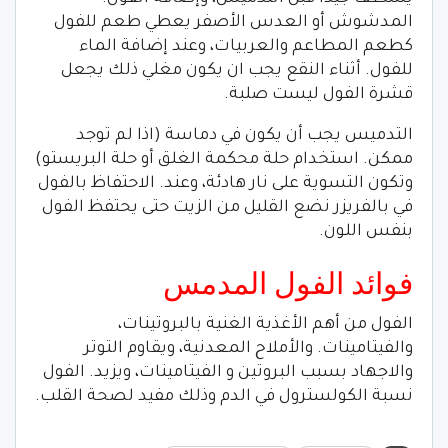
المدشوش أو العدس الأصفر يعطي طعم للفول
كطعم المطاعم والعربيات، وعند إضافة الماء
للفول. أثناء النقع يجب ان يكون مغلي ذلك يجعل
قشرة الفول ليست صلبة.
التدميس يجب أن يكون في دماسة (اذا لم توجد
ممكن. استخدام حلة محكمة الغلق أو حلة البريستو)
وتكون التسوية على نار هادئة، وعند. الاحتفاظ بالفول
في بالفريزر نضع القليل من الزيت حتى يحتفظ الفول
بنفس اللون.
فوائد الفول المدمس
الفول من أهم الأغذية الغنية بالبروتينات،
والفيتامينات. والأملاح المعدنية، ويقاوم التوتر
والاجهاد بسبب البروتين و الفيتامينات، ويزيد. الفول
نسبة الكولسترول في الدم وذلك مفيد لصحة القلب.