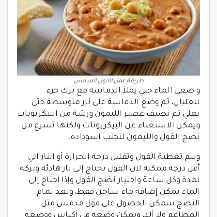
طريقة عمل الفول المدمس
و ضعي الماء حتي يملأ الدماسة مع ترك جزء
للغليان، ثم وضع الدماسة على نار متوسطة حتى
يغلي ثم نضيف عصير الليمون ورشة من البيكربونات
ويمكن الاستغناء عن البيكربونات ولكنها تسرع من
نضج الفول والليمون لتجنب اسوداده.
ويتم تغطية الفول وتقليل درجة الحرارة أو النار الي
أقل درجة ممكنة لان الفول يحتاج إلى نار هادئة وتركه
لمدة وكل ساعة واختيار نضج الفول وإذا احتاج إلى
الماء يمكن إضافة ماء ساخن فقط، وبعد تمام
النضج سمكن الحصول على فول مدمس مثل
المطاعم ولا ألذ، ويمكن وضعه في أكياس ووضعه