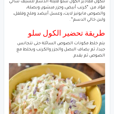
تتكون مقادير الكول سلو قليلة الدسم للشيف سالي
فؤاد من: “كرنب أبيض، وجزر مبشور، وبصلة،
والصوص مايونيز لايت، وعسل أبيضد وملح وفلفل،
ولبن خالي الدسم”.
طريقة تحضير الكول سلو
يتم خلط مكونات الصوص السائلة حتى تتجانس
جيدا، ثم يضاف البصل والجزر والكرنب ويخلط مع
الصوص ثم يقدم.