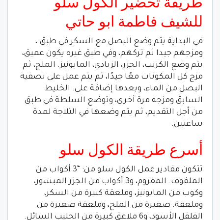
طريقة تحضير الكول سلو
للشيف فاطمة ابو حاتي
في البداية يتم وضع البصل مع السكر في طبق.،
ومزجهم جيدا ثم تركهم، وفي طبق غيره يكون عميق،
يتم وضع الكرنب، الجزر، الزبادي، المايونيز. الملح، ثم
مزج كل المكونات معًا جيدًا، ثم يتم عمل على تصفية
البصل من الماء، وبعدها إضافة على. الخليط
السابق ومزجه مرة أخرى، وتوضع السلطة في طبق
من أجل التقديم، ثم يتم وضعها في الثلاجة لمدة
ساعتين.
أسرع طريقة الكول سلو
تتكون مقادير عمل الكول سلو من: “3 أكواب من
الملفوف. المفروم، و3 أكواب من الجزر المبشور،
وكوب من المايونيز، وملعقة كبيرة من السكر،
وملعقة. صغيرة من الملح، وملعقة صغيرة من
الفلفل الأسود، و6 ملاعق كبيرة من الحليب السائل.