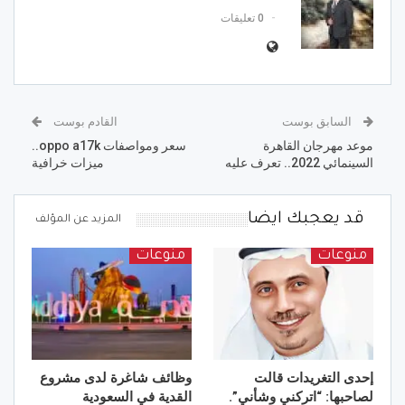
0 تعليقات
السابق بوست
القادم بوست
موعد مهرجان القاهرة
سعر ومواصفات oppo a17k..
السينمائي 2022.. تعرف عليه
ميزات خرافية
قد يعجبك ايضا
المزيد عن المؤلف
منوعات
منوعات
إحدى التغريدات قالت
وظائف شاغرة لدى مشروع
لصاحبها: “اتركني وشأني”.
القدية في السعودية