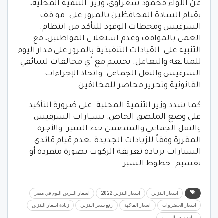
من اللواء محمود شعراوي، وزير. التنمية المحلية،
بقيام السادة المحافظين بالمرور على. مواقف
السرفيس ومحطات الوقود للتأكد من انتظام.
العمل بالمواقف وعدم استغلال المواطنين، مع
التنبيه على. القيادات التنفيذية بالمرور على مدار اليوم
للمتابعة والتعامل. بحسم مع أي مخالفات لسائقي
السرفيس والنقل الجماعي. واتخاذ الإجراءات
القانونية وتحرير محاضر للمخالفين.
كما شدد وزير التنمية المحلية. على ضرورة التأكيد
على وضع الملصق الخاص. بسيارات السرفيس
والنقل الجماعي والمتضمن خط السير. والأجرة
المقررة وفقاً للزيادات الجديدة لعدم قيام قائدي.
السيارات بزيادة تعريفة الركوب بصورة منفردة أو
تقسيم. خطوط السير.
اسعار البنزين
اسعار البنزين 2022
اسعار البنزين اليوم في مصر
اسعار الخضروات
اسعار الفاكهة
رفع سعر البنزين
زيادة اسعار البنزين
زيادة سعر البنزين