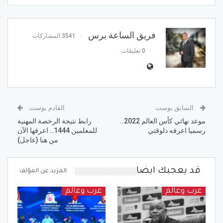
فريق الساعة برس
3541 المشاركات
0 تعليقات
السابق بوست
القادم بوست
موعد نهائي كأس العالم 2022..
رابط نتيجة الرخصة المهنية
رسميا اعرفه دلوقتي
للمعلمين 1444.. اعرفها الآن
من هنا (عاجل)
قد يعجبك ايضا
المزيد عن المؤلف
عرب وعالم
عرب وعالم