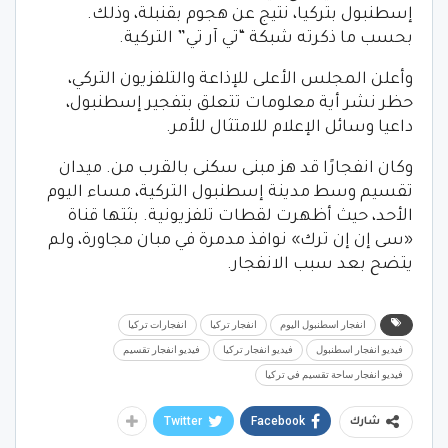
إسطنبول بتركيا، نتيج عن هجوم بقنبلة، وذلك.
بحسب ما ذكرته شبكة “تي آر تي” التركية.
وأعلن المجلس الأعلى للإذاعة والتلفزيون التركي،
حظر نشر أية معلومات تتعلق بتفجير إسطنبول،
داعيا وسائل الإعلام للامتثال للأمر.
وكان انفجارًا قد هز مبنى سكنى بالقرب من. ميدان
تقسيم وسط مدينة إسطنبول التركية، مساء اليوم
الأحد، حيث أظهرت لقطات تلفزيونية. بثتها قناة
«سى إن إن ترك» نوافذ مدمرة في مبان مجاورة، ولم
يتضح بعد سبب الانفجار.
انفجار اسطنبول اليوم
انفجار تركيا
انفجارات تركيا
فيديو انفجار اسطنبول
فيديو انفجار تركيا
فيديو انفجار تقسيم
فيديو انفجار ساحة تقسيم في تركيا
Twitter
Facebook
شارك