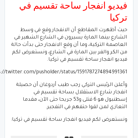
فيديو انفجار ساحة تقسيم في
تركيا
حيث أظهرت المقاطع أن الانفجار وقع في وسط
الشارع بينما المارة يسيرون في الشارع الشهير في
العاصمة التركية، وما أن وقع الانفجار حتى بدأت حالة
من الكر والفر بين المارة في الشارع، ونستعرض لكم
فيديو انفجار ساحة تقسيم في تركيا.
s://twitter.com/pusholder/status/1591787274894991361
وأعلن الرئيس التركي رجب طيب أردوغان أن حصيلة
انفجار شارع الاستقلال بساحة تقسيم في
إسطنبول هو 6 قتلى و53 جريحا حتى الآن، مقدما
التعازي لمن لقوا حتفهم في التفجير.
ونستعرض لكم فيديو انفجار ساحة تقسيم في تركيا: