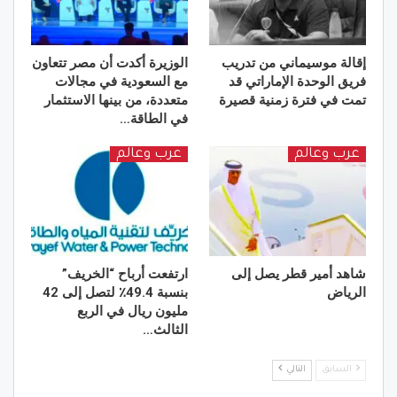
إقالة موسيماني من تدريب
الوزيرة أكدت أن مصر تتعاون
فريق الوحدة الإماراتي قد
مع السعودية في مجالات
تمت في فترة زمنية قصيرة
متعددة، من بينها الاستثمار
في الطاقة…
عرب وعالم
عرب وعالم
شاهد أمير قطر يصل إلى
ارتفعت أرباح “الخريف”
الرياض
بنسبة 49.4٪ لتصل إلى 42
مليون ريال في الربع
الثالث…
السابق
التالي