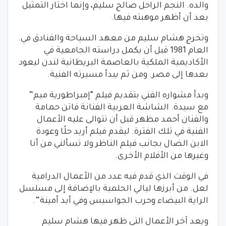
والده. النجم الراحل صالح سليم، وإنما اختار التمثيل
بعد أن أظهر موهبته فيها.
وتخرج هشام سليم من معهد السياحة والفنادق في.
العام 1981 قبل أن يكمل دراسته الجامعية في
الأكاديمية الملكية بالعاصمة البريطانية لندن ليعود
بعدها إلى مصر. ومن ثم يبدأ مسيرته الفنية.
وبدأ مشواره الفني بتقديم فيلم “إمبراطورية ميم”
مع سيدة. الشاشة العربية الفنانة فاتن حمامة
والفنان أحمد مظهر قبل أن تتوالى عليه الأعمال
الفنية في تلك الفترة. ليقدم فيلم أريد حلًا وعودة
الابن الضال بجانب فيلم الناظر ولا تسألني من أنا
وغيرها من الأفلام الأخرى.
في الوقت الذي قدم فيه عدد من الأعمال الدرامية
لعل. من أبرزها ليالي الحلمية بالإضافة إلى مسلسل
الراية البيضاء وحرب الجواسيس وفي أيد أمينة”.
ويعد آخر الأعمال التي ظهر فيها هشام سليم