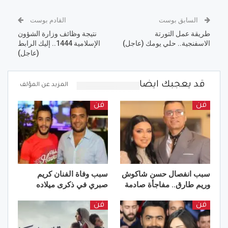
السابق بوست
القادم بوست
طريقة عمل التورتة
نتيجة وظائف وزارة الشؤون
الاسفنجية.. حلي يومك (عاجل)
الإسلامية 1444.. إليك الرابط
(عاجل)
قد يعجبك ايضا
المزيد عن المؤلف
فن
فن
سبب انفصال حسن شاكوش
سبب وفاة الفنان كريم
وريم طارق.. مفاجأة صادمة
صبري في ذكرى ميلاده
فن
فن