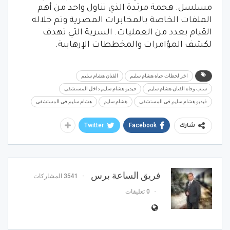
مسلسل. هجمة مرتدة الذي تناول واحد من أهم
الملفات الخاصة بالمخابرات المصرية وتم خلاله
القيام بعدد من العمليات. السرية التي تهدف
لكشف المؤامرات والمخططات الإرهابية.
اخر لحظات حياة هشام سليم
الفنان هشام سليم
سبب وفاة الفنان هشام سليم
فيديو هشام سليم داخل المستشفى
فيديو هشام سليم في المستشفى
هشام سليم
هشام سليم في المستشفى
Twitter
Facebook
شارك
فريق الساعة برس
3541 المشاركات
0 تعليقات