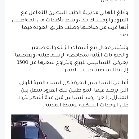
عباد الرحمن.
وأبلغ الأهالي مديرية الطب البيطري للتعامل مع
القرود والإمساك بها، وسط تأكيدات من المواطنين
أنها فرت من صاحبها وضلت طريق العودة فيما
بعد.
وتنتشر محال بيع أسماك الزينة والعصافير
والحيوانات الألية بمحافظة الإسماعيلية، وبعضها
يعرض النسانيس للبيع، ويتراوح سعرها من 3500
إلى 6 آلاف جنيه حسب العمر.
أما عن النسانيس الحرة فهي ليست المرة الأولى
التي يرصد فيها المواطنين تلك القرود تتنقل بين
المنازل، إذ جرد رصد نسناس قبل عدة أشهر يتردد
على الوحدات السكنية بوسط المدينة.