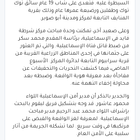
السيطرة عليه. فتعدى على شاب 19 عام سائق توك
توك وطفلين ورضيعة عمرها عام وذلك بقرية
المنايف التابعة لمركز ومدينة أبو صوير.
وعلى صعيد آخر، تمكنت وحدة مباحث مركز شرطة
فايد في الإسماعيلية، برئاسة المقدم محمد سكر
من ضبط قاتل فتاة الإسماعيلية. والتي تم العثور
على جثمانها في إحدى المناطق الزراعية القريبة من
قرية سرابيوم التابعة لدائرة المركز. الأسبوع
الماضي، فيما كشفت التحريات والتحقيقات عن
مفاجأة بعد معرفة هوية الواقعة. وضبطه بعد
محاولة إخفاء التهمة عنه.
والجدير بالذكر أن مدير أمن الإسماعيلية اللواء
محمود عاشور. قد وجه بتشكيل فريق ليقوم بالبحث
بإشراف اللواء محمد عبد الرحيم مدير مباحث
الإسماعيلية. لمعرفة لغز الواقعة والقبض على
مرتكبها في وقت سريع. لما تشكله الجريمة من آثار
سلبية على الأمن العام.