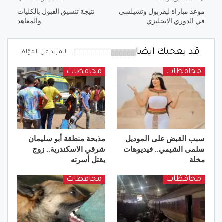
موعد مباراة ليفربول وتشيلسي
نتيجة تنسيق القبول بالكليات
في الدوري الإنجليزي
والمعاهد
قد يعجبك ايضا
المزيد عن المؤلف
محافظات
محافظات
سبب القبض على الموديل
مذبحة منطقة أبو سليمان
سلمى الشيمي.. فيديوهات
شرقي الاسكندرية.. زوج
مخلة
يقتل أسرته
محافظات
محافظات