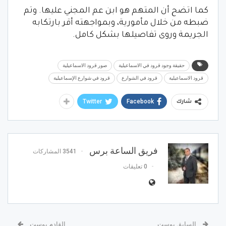
كما اتضح أن المتهم هو ابن عم المجني عليها. وتم
ضبطه من خلال مأمورية، وبمواجهته أقر بارتكابه
الجريمة وروى تفاصيلها بشكل كامل.
حقيقة وجود قرود في الاسماعيلية
صور قرود الاسماعيلية
قرود الاسماعيلية
قرود في الشوارع
قرود في شوارع الإسماعيلية
Twitter
Facebook
شارك
فريق الساعة برس
3541 المشاركات
0 تعليقات
السابق بوست
القادم بوست