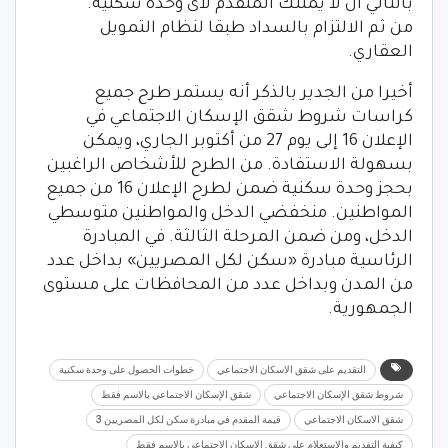
بالتالي أن لا يمتلك المتقدم لأى وحدة سكنية.
من ثم الالتزام بالسداد طبقا لنظام التمويل
العقاري.
أخيرا من الجدير بالذكر أنه يستمر طرح جميع
كراسات شروط شقق الإسكان الاجتماعي في
الإعلان 16 إلى يوم 27 من أكتوبر الجاري، ويمكن
بسهولة الاستفادة. من الطرح للأشخاص الراغبين
بحجز وحدة سكنية ضمن لطرح الإعلان 16 من جميع
المواطنين. منخفضي الدخل والمواطنين متوسطي
الدخل، ومن ضمن المرحلة الثالثة. في المبادرة
الرئاسية مبادرة «سكن لكل المصريين» بداخل عدد
من المدن وبداخل عدد من المحافظات على مستوى
الجمهورية.
التقديم على شقق الاسكان الاجتماعي
خطوات الحصول على وحدة سكنية
شروط شقق الإسكان الاجتماعي
شقق الإسكان الاجتماعي بالاسم فقط
شقق الاسكان الاجتماعي
قيمة المقدم في مبادرة سكن لكل المصريين 3
كيفية التقديم والاستعلام علي شقق الإسكان الاجتماعي بالاسم فقط