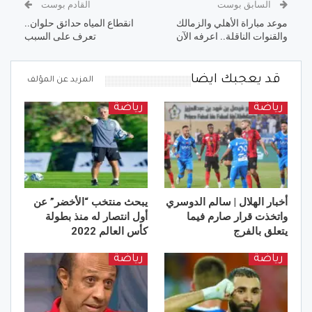
السابق بوست
القادم بوست
موعد مباراة الأهلي والزمالك
انقطاع المياه حدائق حلوان..
والقنوات الناقلة.. اعرفه الآن
تعرف على السبب
قد يعجبك ايضا
المزيد عن المؤلف
رياضة
رياضة
أخبار الهلال | سالم الدوسري
يبحث منتخب “الأخضر” عن
واتخذت قرار صارم فيما
أول انتصار له منذ بطولة
يتعلق بالفرج
كأس العالم 2022
رياضة
رياضة