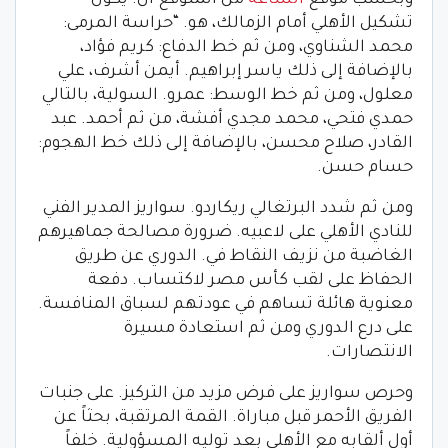
وبحسب موقع
الساعة
من المتوقع أن. يكون
تشكيل الأهلي أمام الزمالك، هو. “حراسة المرمى:
محمد الشناوي، ومن ثم خط الدفاع: كريم فؤاد،
بالإضافة إلى ذلك ياسر إبراهيم. أيمن أشرف، علي
معلول، ومن ثم خط الوسط: عمرو. السولية، بالتالي
حمدي فتحي، محمد مجدي أفشة، من ثم أحمد. عبد
القادر، صلاح محسن، بالإضافة إلى ذلك خط الهجوم:
حسام حسن.
ومن ثم شدد البرتغالي ريكاردو. سواريز المدير الفني
للنادي الأهلي على لاعبيه. ضرورة مصالحة جماهيرهم
الغاضبة من نزيف النقاط في. الدوري عن طريق
الحفاظ على لقب كأس مصر لاكتساب. دفعة
معنوية هائلة تساهم في عودتهم لسباق المنافسة.
على درع الدوري ومن ثم استعادة مسيرة
الانتصارات.
وحرص سواريز على فرض مزيد من التركيز. على جنبات
الفريق الأحمر قبل مباراة. القمة المرتقبة، بحثاً عن
أول ألقابه مع الأهلي بعد توليه المسؤولية. خلفاً