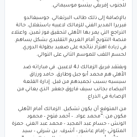
للجنوب إفريقي بيتسو موسيماني.
بالإضافة إلى ذلك طالب البرتغالي. جوسيفالدو
فيريرا المدير الفني للزمالك لاعبيه باستغلال. حالة
التراجع التي يمر بها الأهلي لتحقيق فوز ثمين. واعتلاء
منصة التتويج أمام الغريم التقليدي بشكل يساهم.
في زيادة اهتزاز نتائجه على صعيد بطولة الدوري.
لحسم اللقب للموسم الثاني على التوالي.
ويفتقد فريق الزمالك لـ4 لاعبين. في مباراته ضد
الأهلي هم محمد أبو جبل وطارق. حامد ورزاق
سيسيه بسبب تجميدهم من قبل. إدارة القلعة
البيضاء بجانب سيف فاروق جعفر. الذي يعاني من
الإصابة في الذراع.
من المتوقع أن يكون تشكيل. الزمالك أمام الأهلي
مكون من :”محمد عواد. – أحمد فتوح – محمود
الونش – حسام عبد المجيد – محمد عبد الغني. حمزة
المثلوثي -إمام عاشور – أشرف. بن شرقي – سيد