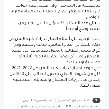
من ثم المقابلة الشخصية: تعقدها لجان.
متخصصة في التمريض، وهي تقيس عدة. جوانب،
من بينها: المظهر العام، المهارات الذهنية، مهارات
التواصل.
بالتالي عدد الأسئلة: 75 سؤال ما بين. اختيار من
متعدد وصح أو خطأ.
ومدة الإجابة على أسئلة اختبار قدرات. كلية التمريض
2022 بلغت في العام الماضي. ساعة ونصف، ومن
ثم لا يسمح للطالب بالدخول بعد موعد. بدء موعد
الامتحان، ومن ثم تعقد المقابلة لجنة. ثلاثية أو
خماسية أو سباعية.
وفي موعد اختبار قدرات. كلية التمريض 2022- 2021
كان من شروط. النجاح، حصول الطالب على 60% من
إجمالي عدد درجات الامتحان والمقابلة. الشخصية
ليكون لائقًا.
أسئلة امتحان قبول كلية التمريض
اختبار الانجليزي كلية التمريض
اختبار قدرات كلية التمريض 2022
اختبار قدرات كلية التمريض جامعة القاهرة