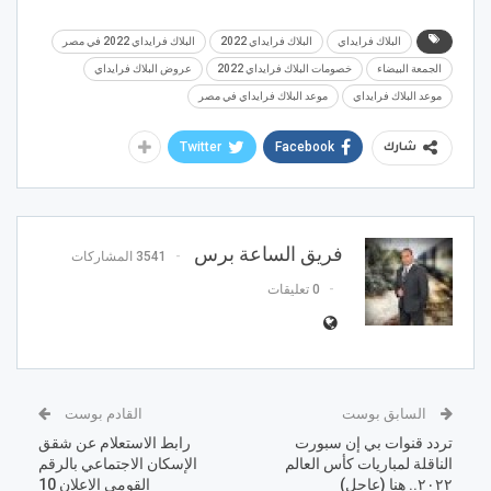
البلاك فرايداي
البلاك فرايداي 2022
البلاك فرايداي 2022 في مصر
الجمعة البيضاء
خصومات البلاك فرايداي 2022
عروض البلاك فرايداي
موعد البلاك فرايداي
موعد البلاك فرايداي في مصر
Twitter
Facebook
شارك
فريق الساعة برس
3541 المشاركات
0 تعليقات
السابق بوست
القادم بوست
تردد قنوات بي إن سبورت
رابط الاستعلام عن شقق
الناقلة لمباريات كأس العالم
الإسكان الاجتماعي بالرقم
٢٠٢٢.. هنا (عاجل)
القومي الإعلان 10