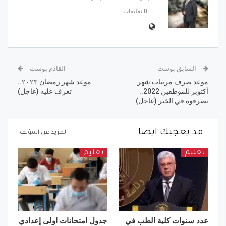
0 تعليقات
السابق بوست
القادم بوست
موعد صرف مرتبات شهر
موعد شهر رمضان ٢٠٢٣..
أكتوبر للموظفين 2022..
تعرف عليه (عاجل)
تصرفوه في الخير (عاجل)
قد يعجبك ايضا
المزيد عن المؤلف
تعليم
تعليم
عدد سنوات كلية الطب في
جدول امتحانات اولى إعدادي