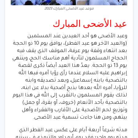
موعد عيد الأضحى المبارك 2023
عيد الأضحى المبارك
وعيد الأضحى هو أحد العيدين عند المسلمين
(والعيد الآخر هو عيد الفطر)، يوافق يوم 10 ذو الحجة
بعد انتهاء وقفة يوم عرفة، الموقف الذي يقف فيه
الحجاج المسلمون لتأدية أهم مناسك الحج، وينتهي
يوم 13 ذو الحجة. يعدّ هذا العيد أيضاً ذكرى لقصة
إبراهيم عليه السلام عندما رأى رؤيا أمره فيها الله
بالتضحية بابنه إسماعيل، وبعد تصديقه وابنه
للرؤيا، أمره الله بعدها بذبح أضحية بدلا عن ابنه،
لذلك يقوم المسلمون بالتقرب إلى الله في هذا اليوم
بالتضحية بأحد الأنعام (خروف، أو بقرة، أو جمل)
وتوزيع لحم الأضحية على الأقارب والفقراء وأهل
بيتهم، ومن هنا جاءت تسمية عيد الأضحى.
مدته شرعاً أربعة أيام على عكس عيد الفطر الذي
مدته يوم واحد؛ فقد روى أبو داود والترمذي في سننه