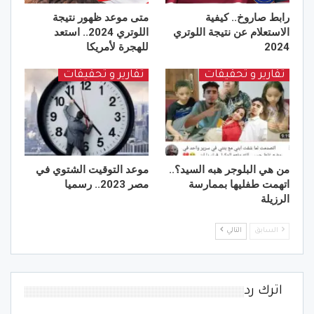
رابط صاروخ.. كيفية
متى موعد ظهور نتيجة
الاستعلام عن نتيجة اللوتري
اللوتري 2024.. استعد
2024
للهجرة لأمريكا
تقارير و تحقيقات
تقارير و تحقيقات
من هي البلوجر هبه السيد؟..
موعد التوقيت الشتوي في
اتهمت طفليها بممارسة
مصر 2023.. رسميا
الرزيلة
السابق
التالي
اترك رد