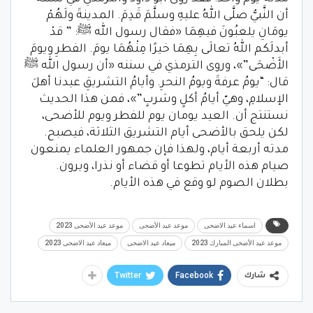
أن النَّبيُّ صلَّى اللهُ عليهِ وسلَّمَ قَدِمَ. المدينةَ ولَهُمْ
يومَانِ يلعبُونَ فيهِمَا «فقال رسول الله ﷺ: ” قدْ
أبدلَكم اللهُ تعالَى بِهِمَا خيرًا مِنْهُمَا يومَ. الفطرِ ويومَ
الأَضْحَى”»، وروى الترمذي في سننه «أن رسول الله ﷺ
قال: “يومُ عرفةَ ويومُ النحرِ. وأيامُ التشريقِ عيدنا أهلَ
الإسلامِ، وهيّ أيامُ أكلٍ وشربٍ”»، فمن هذا الحديث
نستنتج أن. العيد يومان يوم للفطر ويوم للأضحى،
لكن يلحق بالأضحى أيام التشريق الثلاثة، فيصبح.
مدته أربعة أيام، ولهذا فإن جمهور العلماء يمنعون
صيام هذه الأيام تطوعا أو قضاء أو نذرا، ويرون.
بطلان الصوم لو وقع في هذه الأيام.
اسماء عيد الاضحى
موعد عيد الأضحى
موعد عيد الأضحى 2023
موعد عيد الأضحى المبارك 2023
ميعاد عيد الاضحى
ميعاد عيد الاضحى 2023
Twitter
Facebook
شارك