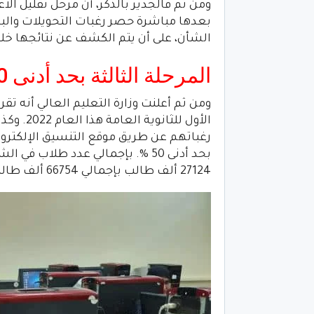
بعدها مباشرة حصر رغبات التحويلات والبدء
الشأن، على أن يتم الكشف عن نتائجها خلال 48 ساعة من غلق باب التسجيل والتحو
المرحلة الثالثة بحد أدنى 50%
ومن ثم أعلنت وزارة التعليم العالي أنه تق
الأول للث
رغباتهم عن طريق موقع التنسيق الإلكتروني
27124 ألف طالب بإجمالي 66754 ألف طالب وطالبة.