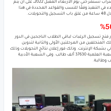
ومن ثم فالجدير بالذكر، أن مرحل تقليل الاغتراب تستمر حتى يوم الأربعاء المقبل 2022، على أن يتم
 في التنفيذ وفقًا للنسب والقواعد المحددة في هذا
يلات.
رر فتح تسجيل الرغبات لباقي الطلاب الناجحين في الدور
انوية العامة هذا العام 2022. وكذلك المتخلفين من المرحلتين الأولى والثانية لتدوين
 بشبكة الإنترنت. وذلك فور إعلان نتائج التحويلات وذلك
بحد أدنى 50 %. بإجمالي عدد طلاب في الشعبة العلمية 37630 ألف طالب. وفى الشعبة الأدبية