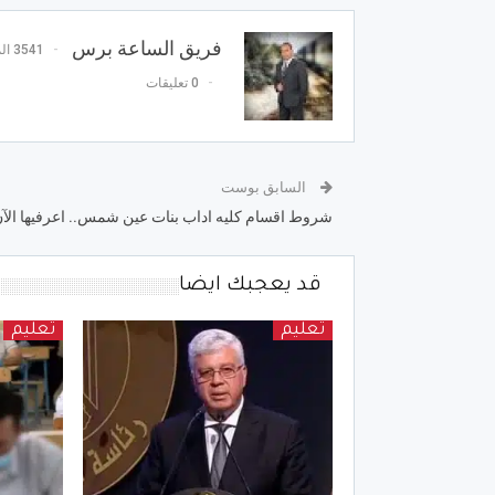
فريق الساعة برس
3541 المشاركات
0 تعليقات
السابق بوست
شروط اقسام كليه اداب بنات عين شمس.. اعرفيها الآ
قد يعجبك ايضا
تعليم
تعليم