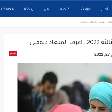
أخبار
حوادث
اقتصاد
فن
رياضة
محافظات
د دلوقتي
20
تعليم