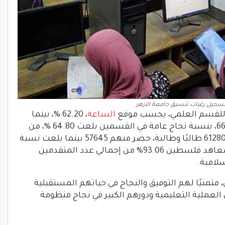
سجيل رغبات تنسيق جامعة الازهر
ة للقسم العلمي، بحسب موقع
الساعة
، 62.20 %، بينما
بلغت نسبة النجاح في القسم الأدبي ‏‏66.13%، بنسبة نجاح عامة في القسمين بلغت 64.80 %، من
إجمالي عدد المتقدمين للامتحان وعددهم ‏‏61280 طالبًا وطالبة، حضر منهم 57645 بينما بلغت نسبة
النجاح العامة للدورين لشهادة الثانوية لمعاهد فلسطين 93.06% من إجمالي عدد ‏المتقدمين
، متمنيًا لهم التوفيق والنجاح في حياتهم المستقبلية
 العملية التعليمية ودورهم الكبير في نجاح منظومة