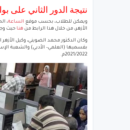
نتيجة الدور الثاني على بوا
ويمكن للطلاب، بحسب موقع
الساعة
، ال
الأزهر، من خلال هذا الرابط من
هنا
حيث وجه 
وكان الدكتور محمد الضويني، وكيل الأزهر ال
بقسميها (‏العلمي– الأدبي) والشعبة الإس
2021/2022م‎.‎