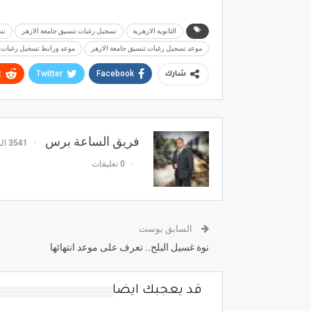
الثانوية الازهرية
تسجيل رغبات تنسيق جامعة الازهر
تن
موعد تسجيل رغبات تنسيق جامعة الازهر
موعد ورابط تسجيل رغبات ت
t
Twitter
Facebook
شارك
فريق الساعة برس
3541 المشاركات
0 تعليقات
السابق بوست
نوة غسيل البلح.. تعرف على موعد انتهائها
قد يعجبك ايضا