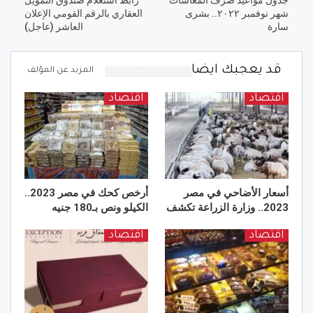
جدول مواعيد صرف المعاشات
رابط استعلام صندوق التمويل
شهر نوفمبر ٢٠٢٢.. بشرى
العقاري بالرقم القومي الإعلان
سارة
العاشر (عاجل)
قد يعجبك ايضا
المزيد عن المؤلف
اقتصاد
اقتصاد
أسعار الأضاحي في مصر
أرخص كحك في مصر 2023..
2023.. وزارة الزراعة تكشف
الكيلو ونص بـ180 جنيه
اقتصاد
اقتصاد