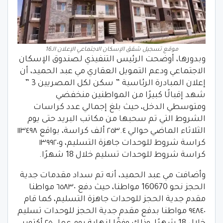
موقع تسجيل شقق الإسكان الاجتماعي الإعلان الـ16
وبدورها، أوضحت الرئيس التنفيذي لصندوق الإسكان
الاجتماعي ودعم التمويل العقاري مي عبد الحميد، أن
إعلان المبادرة الرئاسية ” سكن لكل المصريين 3 ”
شهد إقبالًا كبيرًا من المواطنين منخفضي
ومتوسطي الدخل، حيث بلغ إجمالي عدد كراسات
الشروط التي تم سحبها من مكاتب البريد حتى يوم
الثلاثاء الماضي حوالي ٢٥٣.٤ ألف كراسة، بواقع ١١٣٤٩٨
كراسة شروط للوحدات جاهزة التسليم، و١٣٩٩٢٠
كراسة شروط للوحدات تسليم خلال 18 شهرًا.
وأضافت مي عبد الحميد، أنه تم سداد مقدمات جدية
الحجز نحو 160670 مواطنا، حيث دفع ٦٥٨٣٠ مواطنا
مقدم جدية الحجز للوحدات جاهزة التسليم، كما قام
٩٤٨٤٠ مواطنا بدفع مقدم جدية الحجز للوحدات تسليم