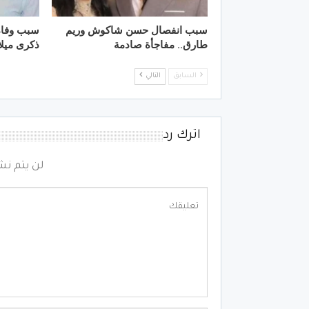
سبب انفصال حسن شاكوش وريم
سبب وفاة
طارق.. مفاجأة صادمة
ذكرى ميلا
السابق
التالي
اترك رد
لن يتم نش