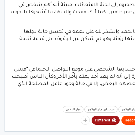
طحبوه إلى لجنة الامتحانات. مبينة أنه أهم شخص في
 عمر عامين. كما أنها فقدت والدتها، ما أشعرها بالخوف
 بالحمد والشكر لله على نعمه في تحسن حالة نجلها
تها رؤيته وهو لم يتمكن من الوقوف على قدمه نتيجة
ى حسابها الشخصي على موقع التواصل الاجتماعي “فيس
إلى أنه لم يعد أحد يهتم بأمر الأخر وكأن الناس أصبحت
بعضهم البعض، إلا في حالة وجود عامل المصلحة الذي
ر الببلاوي
مرض ابن ميار الببلاوي
ميار الببلاوي
Pinterest
ReddI