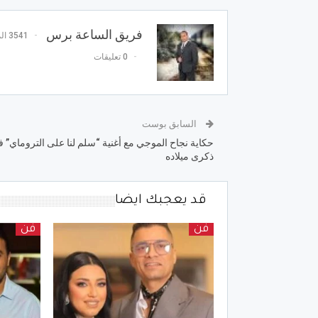
فريق الساعة برس
3541 المشاركات
0 تعليقات
السابق بوست
حكاية نجاح الموجي مع أغنية “سلم لنا على التروماي” 
ذكرى ميلاده
قد يعجبك ايضا
فن
فن