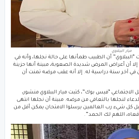
ميار. الببلاوي
 “الببلاوي” أن الطبيب طمأنها على حالة نجلها، وأنه في
ى التعافي من المرض بعد 3 أيام. إلا أن أعراض المرض شديدة الصعوبة، مبينة أنها حزينة
ن في آخر سنة دراسية له. إلا أنه عقب مرضه تمنت أن
لاجتماعي “فيس بوك”، كتبت ميار الببلاوي منشور،
عاء لنجلها بالتعافي من مرضه. مبينة أن نجلها انتهى
 وقبل كل شيء رب العالمين يرسلوا الامتحان يمكن أقل من
قعاه، اللهم لك الحمد”.