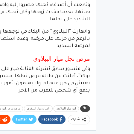
وتابعت أن أصدقاء نجلها حضروا إليه واص
حياتها، بعدما فقدت زوجها وكان نجلها في
الشديد على نجلها.
وانهارت “الببلاوي” من البكاء في توجهها
بالرغم من حزنها على مرضه. وعدم استطاع
لمرضه الشديد.
مرض نجل ميار الببلاوي
وفي منشور سابق نشرته الفنانة ميار عل
بوك”، أعلنت من خلاله مرض نجلها. مشيرة 
تعيش في جزر منعزلة. ولا يهتمون بأمور 
يدفع أي شخص للتقرب من الآخر.
ابن ميار الببلاوي
الفنانة ميار الببلاوي
ما هو مرض ابن ميا
t
Twitter
Facebook
شارك