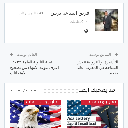
فريق الساعة برس
3541 المشاركات
0 تعليقات
السابق بوست
القادم بوست
التأشيرة الإلكترونية تنعش
نتيجة الثانوية العامة ٢٠٢٢..
السياحة في المغرب: عائد
اعرف موعد الانتهاء من تصحيح
ضخم
الامتحانات
قد يعجبك ايضا
المزيد عن المؤلف
تقارير و تحقيقات
تقارير و تحقيقات