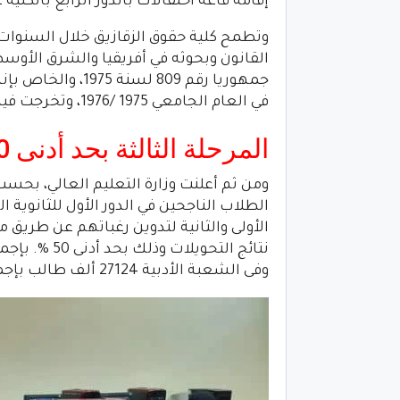
إقامة قاعة احتفالات بالدور الرابع بالكلية
وتطمح كلية حقوق الزقازيق خلال السنوات
القانون وبحوثه في أفريقيا والشرق الأوسط،
جمهوريا رقم 809 ل
في العام الجامعي 1975 /1976، وتخرجت فيها أول دفعة من الكلية في مايو 1979.
المرحلة الثالثة بحد أدنى 50%
ومن ثم أعلنت وزارة التعليم العالي، بحس
الأولى والثانية لتدوين رغباتهم عن طريق م
وفى الشعبة الأدبية 27124 ألف طالب بإجمالي 66754 ألف طالب وطالبة.