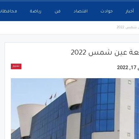
أخبار
حوادث
اقتصاد
فن
رياضة
محافظات
شمس 2022
ة عين شمس 2022
20
تعليم