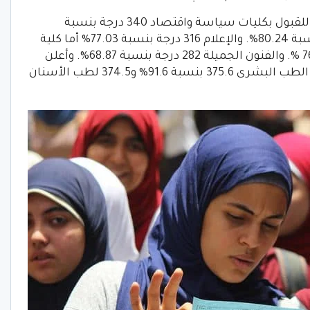
وأعلن الدكتور أيمن عاشور، أن الحد الأدنى للقبول بكليات سياسة واقتصاد 340 درجة بنسبة
82.92%، فيما جاءت الألسن بـ329 درجة بنسبة 80.24%. والإعلام 316 درجة بنسبة 77.03% أما كلية
الآثار كان الحد الأدنى 315 درجة بنسبة 76.82 %. والفنون الجميلة 282 درجة بنسبة 68.87%. وأعلن
الحدود الدنيا لقبول الشعبة العلمية كلية الطب البشرى 375.6 بنسبة 91.6% و374.5 لطب الأسنان