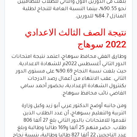
بلغت فى الدورين الأول والثاني للطلاب للنظاميين
نحو 90.55%، بينما النسبة العامة للنجاح لطلبة
المنازل 84.7% للدورين.
نتيجة الصف الثالث الاعدادي
2022 سوهاج
وطارق الفقي محافظ سوهاج، اعتمد نتيجة امتحانات
الدور الثاني أغسطس 2022م للشهادة الاعدادية.
حيث بلغت نسبة النجاح 90.69% على مستوى الدور
الثاني. عقب الانتهاء من أعمال رصد الدرجات
بكنترول الشهادة الإعدادية، بحضور أحمد سامي
القاضي نائب محافظ سوهاج.
ومن جانبه أوضح الدكتور عربي أبو زيد وكيل وزارة
التربية والتعليم بسوهاج، أن عدد الطلاب الذين
تقدموا للامتحانات بالدور الثاني بلغ 27 ألفا 806
طلاب. حضر منهم 25 ألفا و169 طالبا وطالبة وبلغ
عدد الناجحين 22 ألفا 827 طالبا وطالبة، بنسبة نجاح