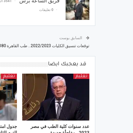
فريق الساعة برس
3541 المشاركات
0 تعليقات
السابق بوست
توقعات تنسيق الكليات 2022/2023.. طب القاهرة 380 درجة
قد يعجبك ايضا
تعليم
تعليم
عدد سنوات كلية الطب في مصر
2023.. مفاجأة جديدة
الترم الث