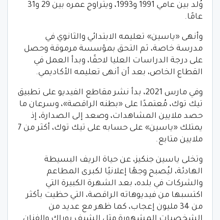
وُلد بين عامي 1991 و1993، ويتراوح عمره بين 29 و31
عامًا.
وأنهى «ياسين» تعليمه الابتدائي والثانوي في
مدرسة خاصة، ثم التحق بمؤسسة مرموقة وحصل
على درجة الدراسات العليا لاحقًا، وبدأ العمل في
القطاع الخاص، بعد أن أنهى تعليمه الأكاديمي.
وفي مارس 2021، بدأ نشر مقاطع الفيديو على تطبيق
تيك توك، مُعتمدًا على «بطنه الراقصة»، وسرعان ما
حصد ملايين المشاهدات، وصعد إلى الصدارة، إذ
يمتلك «ياسين» على حسابه على تيك توك، أكثر من 7
ملايين متابع.
وتخلى ياسين جنكيز، عن حياة الريف البسيطة
الهادئة، ليُصبح وجهًا إعلانيًا لكبرى المطاعم
والشركات في بلده، بعد الشهرة الكبيرة التي
اكتسبها من فيديوهاته الراقصة، التي حظيت بأكثر
من 34 مليون إعجاب، كما ظهر مع عديد من
الشخصيات المشهورة مثل الشيف بوراك والفنان