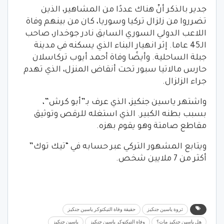
جدير بالذكر أنّ هناك عددًا من المشاهير، الذين
تضرروا من زلزال تركيا وسوريا، كان من بينهم وفاة
اللاعب الدولي السوري السابق نادر جوخدار، صاحب
الـ45 عاما. إثر انهيار البناء الذي يسكنه في مدينة
جبلة الساحلية. وأيضًا وفاة أحمد أيوب تركاسلان
حارس مالاتيا سبور تحت أنقاض المنزل، الذي تهدم
جراء الزلزال.
واشتهر ياسين جنكيز، الذي عرف بـ”أبو كرش”،
بسبب بطنه الكبير. الذي استغله للرقص وتوثيق
مقاطع صامتة وهو يقوم بهزه.
ويتابع المشهور التركي عبر حسابه في “تيك توك”
أكثر من 7 ملايين شخص.
ثروة ياسين جنكيز
حقيقة وفاة التيكتوكر ياسين جنكيز
هل ياسين جنكيز مات؟
وفاة التيكتوكر ياسين جنكيز
ياسين جنكيز