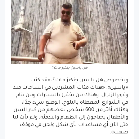
هل ياسين جنكيز مات؟
وبخصوص هل ياسين جنكيز مات؟، فقد كتب
«ياسين»: «هناك مئات المشردين في الساحات منذ
وقوع الزلزال. وهناك من يختبئ بالسيارات ومن ينام
في الشوارع المغطاة بالثلوج. الوضع سيء جدًا،
وهناك أكثر من 600 شخص بعضهم من كبار السن
والأطفال يحتاجون إلى الطعام والتدفئة. ولم تأت لنا
حتى الآن أي مساعدات بأي شكل ونحن في موقف
صعب».