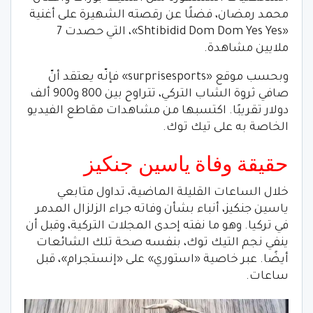
محمد رمضان، فضلًا عن رقصته الشهيرة على أغنية
«Shtibidid Dom Dom Yes Yes»، التي حصدت 7
ملايين مشاهدة.
وبحسب موقع «surprisesports» فإنّه يعتقد أنّ
صافي ثروة الشاب التركي، تتراوح بين 800 و900 ألف
دولار تقريبًا. اكتسبها من مشاهدات مقاطع الفيديو
الخاصة به على تيك توك.
حقيقة وفاة ياسين جنكيز
خلال الساعات القليلة الماضية، تداول متابعي
ياسين جنكيز، أنباء بشأن وفاته جراء الزلزال المدمر
في تركيا. وهو ما نفته إحدى المجلات التركية، وقبل أن
ينفي نجم التيك توك، بنفسه صحة تلك الشائعات
أيضًا. عبر خاصية «استوري» على «إنستجرام»، قبل
ساعات.