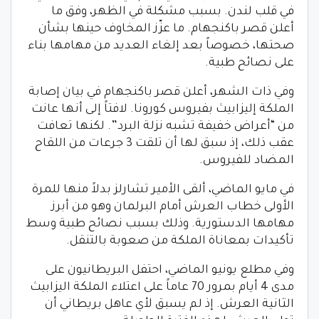
في قلب لندن. بسبب مشكلة في الظهر، وفق ما
أعلن قصر باكنجهام. ما عزّز المخاوف حينها بشأن
صحتها، خصوصاً بعد إلغاء العديد من مهامها بناء
على نصائح طبية.
وفي ذات الشهر، أعلن قصر باكنجهام في بيان إصابة
الملكة إليزابيث بفيروس كورونا. لافتاً إلى أنها عانت
من “أعراض خفيفة تشبه نزلة البرد”. لكنها تعافت
عقب ذلك، إذ سبق لها أن تلقت 3 جرعات من اللقاح
المضاد للفيروس.
في مايو الماضي، ألقى الأمير تشارلز بدلاً منها للمرة
الأولى خطاب العرش أمام البرلمان وهو من أبرز
مهامها الدستورية. وذلك بسبب نصائح طبية وسط
تأكيدات بمعاناة الملكة من صعوبة بالتنقل.
وفي مطلع يونيو الماضي، احتفل البريطانيون على
مدى 4 أيام بمرور 70 عاماً على اعتلاء الملكة اليزابيث
الثانية العرش. إذ لم يسبق لأي عاهل بريطاني أن