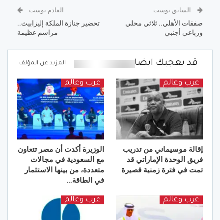
السابق بوست
القادم بوست
صفقات الأهلي.. ثلاثي محلي
تحضير جنازة الملكة إليزابيث..
ورباعي أجنبي
مراسم عظيمة
قد يعجبك ايضا
المزيد عن المؤلف
عرب وعالم
عرب وعالم
إقالة موسيماني من تدريب
الوزيرة أكدت أن مصر تتعاون
فريق الوحدة الإماراتي قد
مع السعودية في مجالات
تمت في فترة زمنية قصيرة
متعددة، من بينها الاستثمار
في الطاقة…
عرب وعالم
عرب وعالم