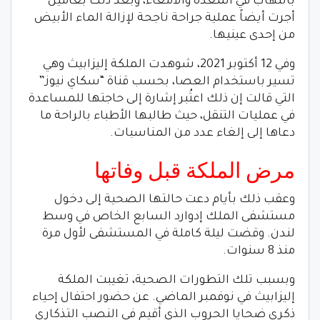
بالتهاب في المعدة والأمعاء، وبعد ذلك بعامين
أجرت أيضاً عملية جراحة ناجحة لإزالة الماء الأبيض
من إحدى عينيها.
وفي 12 أكتوبر 2021، شوهدت الملكة إليزابيث وهي
تسير باستخدام العصا، بحسب قناة “سكاي نيوز”
التي قالت إن ذلك اعتُبر إشارة إلى حاجتها للمساعدة
في عمليات التنقل، حيث طالبها الأطباء بالراحة ما
دعاها إلى إلغاء عدد من المناسبات.
مرض الملكة قبل وفاتها
وعقب ذلك بأيام دعت حالتها الصحية إلى دخول
مستشفى الملك إدوارد السابع الخاص في وسط
لندن. وقضت ليلة كاملة في المستشفى لأول مرة
منذ 8 سنوات.
وبسبب تلك التطورات الصحية، تغيبت الملكة
إليزابيث في نوفمبر الماضي. عن حضور احتفال إحياء
ذكرى ضحايا الحروب الذي أقيم في النصب التذكاري