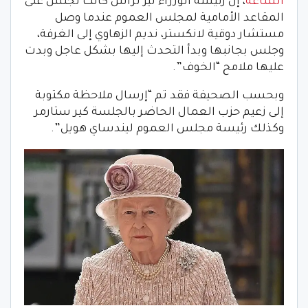
الساعة
، إن رئيسة الوزراء ليز تراس كانت تجلس على
المقاعد الأمامية لمجلس العموم عندما وصل
مستشار دوقية لانكستر، نديم الزهاوي إلى الغرفة،
وجلس بجانبها وبدأ التحدث إليها بشكل عاجل وبدت
عليها ملامح “الخوف”.
وبحسب الصحيفة فقد تم “إرسال ملاحظة مكتوبة
إلى زعيم حزب العمال الحاضر بالجلسة كير ستارمر
وكذلك رئيسة مجلس العموم ليندساي هويل”.